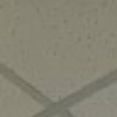
+7 (800) 555-07-41
О компании
Что такое CarPrice
Отзывы
Работа у нас
Франчайзинг
Полезная информация