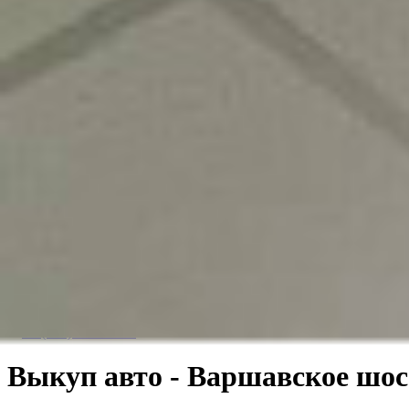
Онлайн-оценка
Необходимые документы
Пошаговая инструкция
Юридическая информация
Часто задаваемые вопросы
Что выкупаем
По маркам автомобилей
По типу автомобилей
Услуги для выкупа
Корпоративный выкуп
Автодилерам
Блог
Контакты
+7 (800) 555-07-41
Выкуп авто - Варшавское шоссе