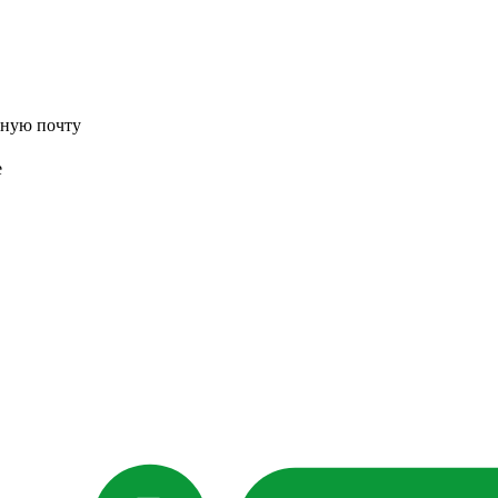
нную почту
е