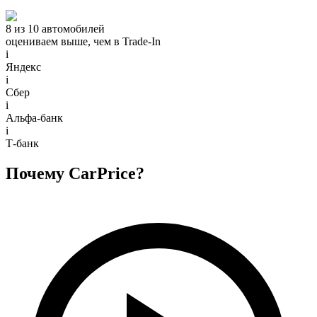
8 из 10 автомобилей
оцениваем выше, чем в Trade‑In
i
Яндекс
i
Сбер
i
Альфа-банк
i
Т-банк
Почему CarPrice?