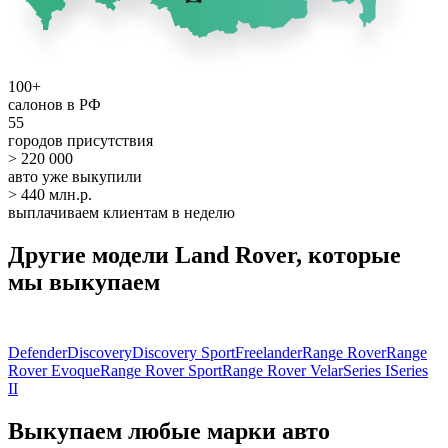
100+
салонов в РФ
55
городов присутствия
> 220 000
авто уже выкупили
> 440 млн.р.
выплачиваем клиентам в неделю
Другие модели Land Rover, которые
мы выкупаем
Defender
Discovery
Discovery Sport
Freelander
Range Rover
Range
Rover Evoque
Range Rover Sport
Range Rover Velar
Series I
Series
II
Выкупаем любые марки авто