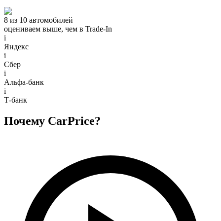
8 из 10 автомобилей
оцениваем выше, чем в Trade‑In
i
Яндекс
i
Сбер
i
Альфа-банк
i
Т-банк
Почему CarPrice?