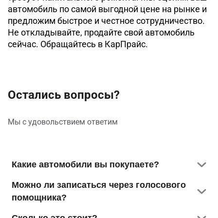
автомобиль по самой выгодной цене на рынке и
предложим быстрое и честное сотрудничество.
Не откладывайте, продайте свой автомобиль
сейчас. Обращайтесь в КарПрайс.
Остались вопросы?
Мы с удовольствием ответим
Какие автомобили вы покупаете?
Абсолютно любые: легковые, грузовые,
Можно ли записаться через голосового
коммерческие. Марка, год выпуска, пробег,
помощника?
состояние значения не имеют. Выкупаем кредитные
Да. Скажите Алисе: «Запусти навык CarPrice» —
автомобили, а также машины со штрафами.