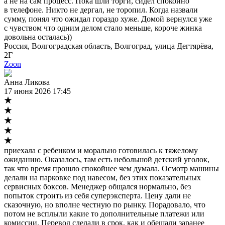
а не на сам процесс. Пока шли торги, сидел спокойно
в телефоне. Никто не дергал, не торопил. Когда назвали
сумму, понял что ожидал гораздо хуже. Домой вернулся уже
с чувством что одним делом стало меньше, короче жинка
довольна осталась))
Россия, Волгоградская область, Волгоград, улица Дегтярёва,
2Г
Zoon
Анна Ликова
17 июня 2026 17:45
приехала с ребенком и морально готовилась к тяжелому
ожиданию. Оказалось, там есть небольшой детский уголок,
так что время прошло спокойнее чем думала. Осмотр машины
делали на парковке под навесом, без этих показательных
сервисных боксов. Менеджер общался нормально, без
попыток строить из себя суперэксперта. Цену дали не
сказочную, но вполне честную по рынку. Порадовало, что
потом не всплыли какие то дополнительные платежи или
комиссии. Перевод сделали в срок, как и обещали заранее