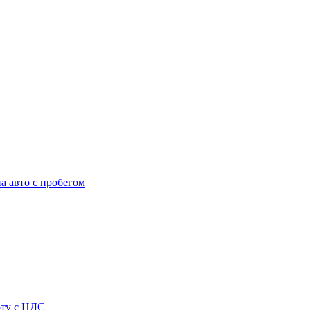
а авто с пробегом
рту с НДС