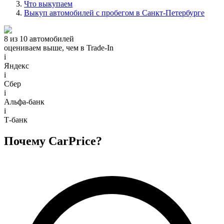
Что выкупаем
Выкуп автомобилей с пробегом в Санкт-Петербурге
8 из 10 автомобилей
оцениваем выше, чем в Trade‑In
i
Яндекс
i
Сбер
i
Альфа-банк
i
Т-банк
Почему CarPrice?