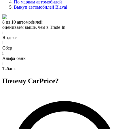
По маркам автомобилей
Выкуп автомобилей Blaval
8 из 10 автомобилей
оцениваем выше, чем в Trade‑In
i
Яндекс
i
Сбер
i
Альфа-банк
i
Т-банк
Почему CarPrice?