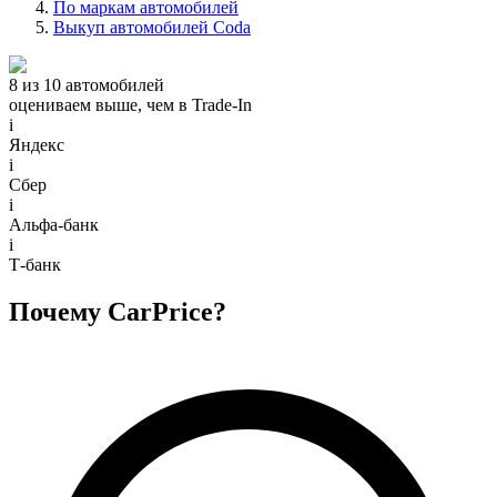
По маркам автомобилей
Выкуп автомобилей Coda
8 из 10 автомобилей
оцениваем выше, чем в Trade‑In
i
Яндекс
i
Сбер
i
Альфа-банк
i
Т-банк
Почему CarPrice?