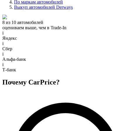
По маркам автомобилей
Выкуп автомобилей Derways
8 из 10 автомобилей
оцениваем выше, чем в Trade‑In
i
Яндекс
i
Сбер
i
Альфа-банк
i
Т-банк
Почему CarPrice?