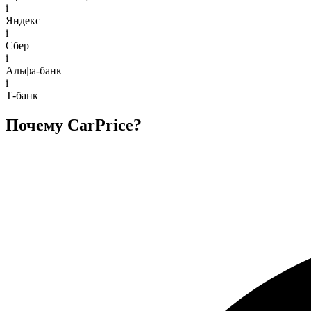
i
Яндекс
i
Сбер
i
Альфа-банк
i
Т-банк
Почему CarPrice?