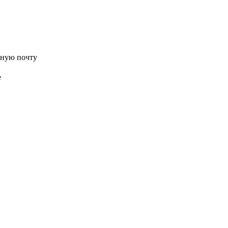
нную почту
е