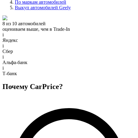
По маркам автомобилей
Выкуп автомобилей Geely
8 из 10 автомобилей
оцениваем выше, чем в Trade‑In
i
Яндекс
i
Сбер
i
Альфа-банк
i
Т-банк
Почему CarPrice?