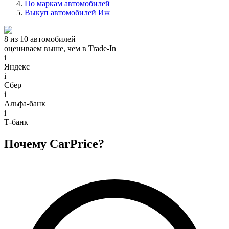
По маркам автомобилей
Выкуп автомобилей Иж
8 из 10 автомобилей
оцениваем выше, чем в Trade‑In
i
Яндекс
i
Сбер
i
Альфа-банк
i
Т-банк
Почему CarPrice?