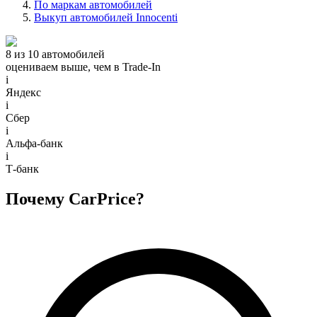
По маркам автомобилей
Выкуп автомобилей Innocenti
8 из 10 автомобилей
оцениваем выше, чем в Trade‑In
i
Яндекс
i
Сбер
i
Альфа-банк
i
Т-банк
Почему CarPrice?