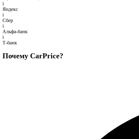
i
Яндекс
i
Сбер
i
Альфа-банк
i
Т-банк
Почему CarPrice?