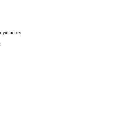
нную почту
е