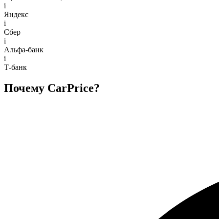
i
Яндекс
i
Сбер
i
Альфа-банк
i
Т-банк
Почему CarPrice?