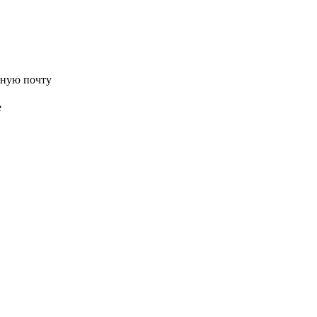
нную почту
е