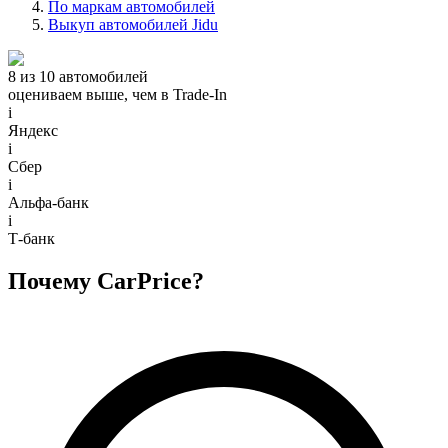
По маркам автомобилей
Выкуп автомобилей Jidu
8 из 10 автомобилей
оцениваем выше, чем в Trade‑In
i
Яндекс
i
Сбер
i
Альфа-банк
i
Т-банк
Почему CarPrice?