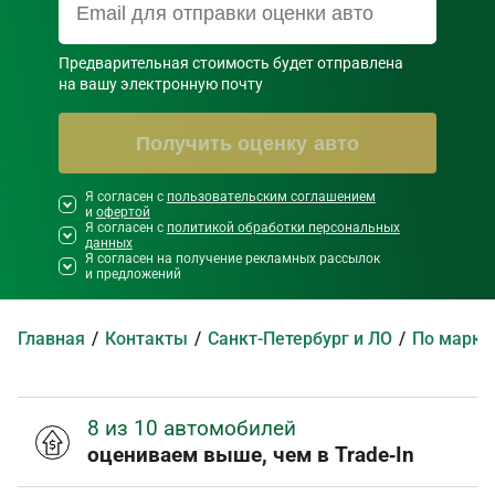
Предварительная стоимость будет отправлена

на вашу электронную почту
Получить оценку авто
Я согласен с
Необходимо согласиться со всеми
пользовательским соглашением
и
офертой
правилами и условиями ниже
Я согласен с
политикой обработки персональных
данных
Я согласен на получение рекламных рассылок
и предложений
Главная
Контакты
Санкт-Петербург и ЛО
По марка
8 из 10 автомобилей
оцениваем выше, чем в Trade‑In