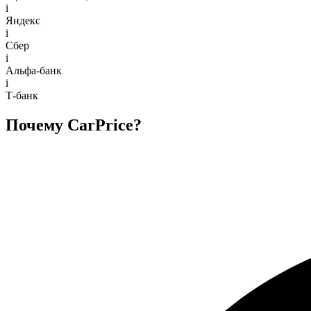
i
Яндекс
i
Сбер
i
Альфа-банк
i
Т-банк
Почему CarPrice?