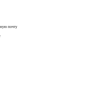
нную почту
е