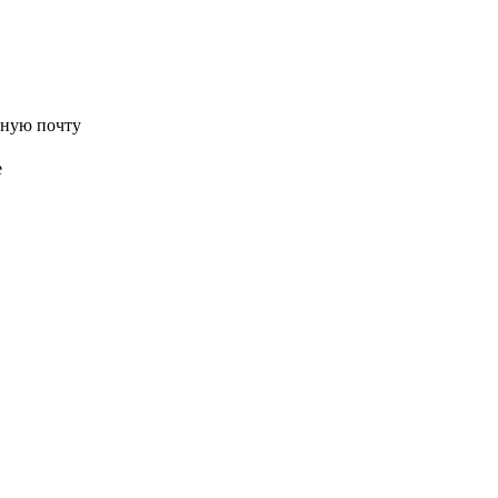
нную почту
е