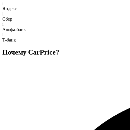
i
Яндекс
i
Сбер
i
Альфа-банк
i
Т-банк
Почему CarPrice?