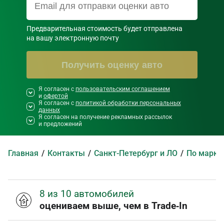
Предварительная стоимость будет отправлена

на вашу электронную почту
Получить оценку авто
Я согласен с
Необходимо согласиться со всеми
пользовательским соглашением
и
офертой
правилами и условиями ниже
Я согласен с
политикой обработки персональных
данных
Я согласен на получение рекламных рассылок
и предложений
Главная
Контакты
Санкт-Петербург и ЛО
По марка
8 из 10 автомобилей
оцениваем выше, чем в Trade‑In