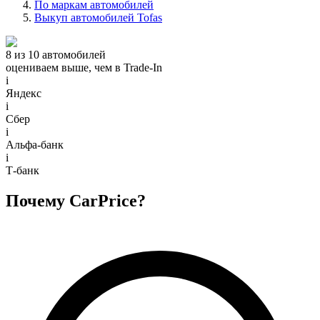
По маркам автомобилей
Выкуп автомобилей Tofas
8 из 10 автомобилей
оцениваем выше, чем в Trade‑In
i
Яндекс
i
Сбер
i
Альфа-банк
i
Т-банк
Почему CarPrice?