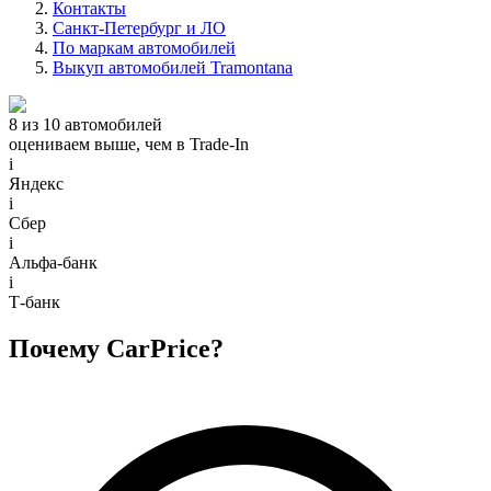
Контакты
Санкт-Петербург и ЛО
По маркам автомобилей
Выкуп автомобилей Tramontana
8 из 10 автомобилей
оцениваем выше, чем в Trade‑In
i
Яндекс
i
Сбер
i
Альфа-банк
i
Т-банк
Почему CarPrice?