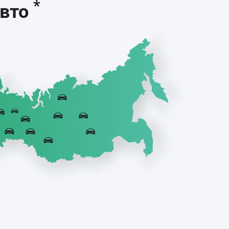
*
авто