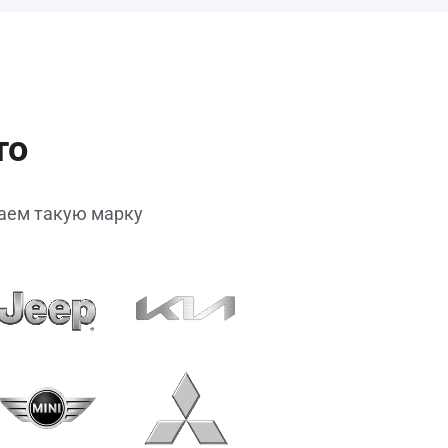
то
паем такую марку