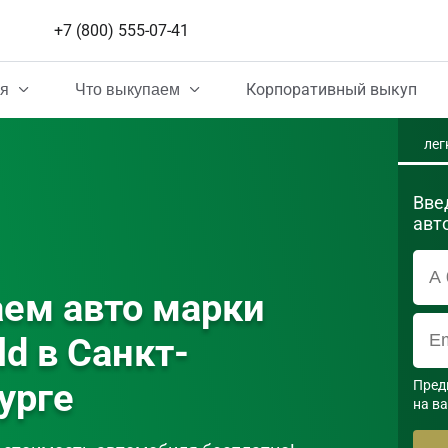
+7 (800) 555-07-41
Корпоративный выкуп
ия
Что выкупаем
лег
Вве
авт
ем авто марки 
ld в Санкт-
урге
Пред
на в