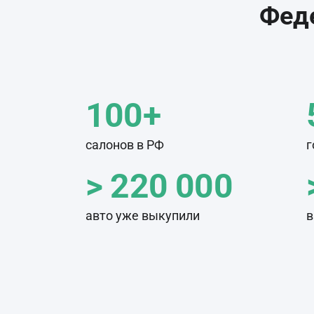
Феде
100+
салонов в РФ
г
> 220 000
авто уже выкупили
в