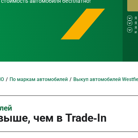
 стоимость автомобиля бесплатно!
Я
Я
Я
и
ЛО
По маркам автомобилей
Выкуп автомобилей Westfie
илей
ыше, чем в Trade‑In