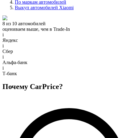
По маркам автомобилей
Выкуп автомобилей Xiaomi
8 из 10 автомобилей
оцениваем выше, чем в Trade‑In
i
Яндекс
i
Сбер
i
Альфа-банк
i
Т-банк
Почему CarPrice?