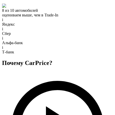
8 из 10 автомобилей
оцениваем выше, чем в Trade‑In
i
Яндекс
i
Сбер
i
Альфа-банк
i
Т-банк
Почему CarPrice?