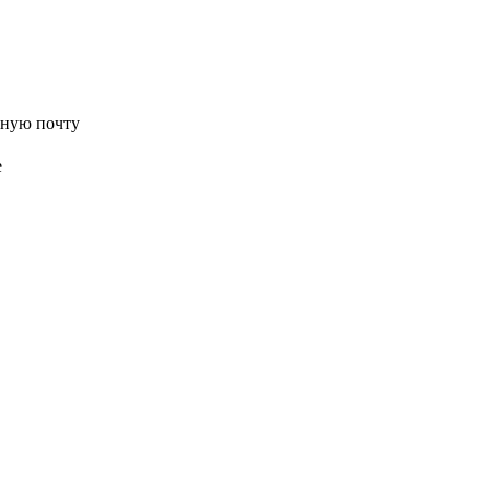
нную почту
е