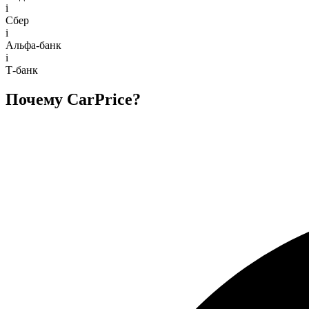
i
Сбер
i
Альфа-банк
i
Т-банк
Почему CarPrice?