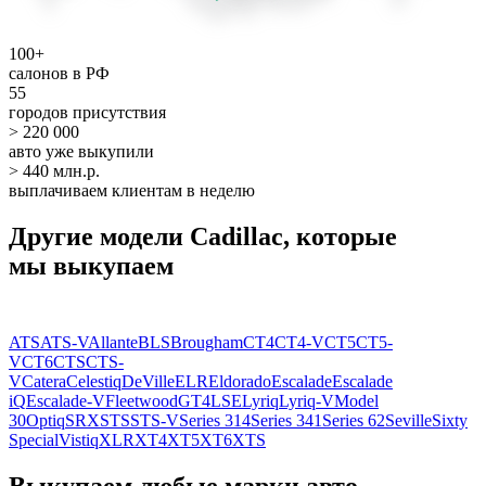
100+
салонов в РФ
55
городов присутствия
> 220 000
авто уже выкупили
> 440 млн.р.
выплачиваем клиентам в неделю
Другие модели Cadillac, которые
мы выкупаем
ATS
ATS-V
Allante
BLS
Brougham
CT4
CT4-V
CT5
CT5-
V
CT6
CTS
CTS-
V
Catera
Celestiq
DeVille
ELR
Eldorado
Escalade
Escalade
iQ
Escalade-V
Fleetwood
GT4
LSE
Lyriq
Lyriq-V
Model
30
Optiq
SRX
STS
STS-V
Series 314
Series 341
Series 62
Seville
Sixty
Special
Vistiq
XLR
XT4
XT5
XT6
XTS
Выкупаем любые марки авто