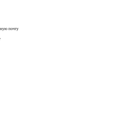
нную почту
е