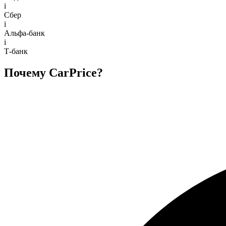
i
Сбер
i
Альфа-банк
i
Т-банк
Почему CarPrice?