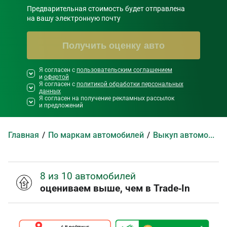
Предварительная стоимость будет отправлена

на вашу электронную почту
Получить оценку авто
Я согласен с
Необходимо согласиться со всеми
пользовательским соглашением
и
офертой
правилами и условиями ниже
Я согласен с
политикой обработки персональных
данных
Я согласен на получение рекламных рассылок
и предложений
Главная
По маркам автомобилей
Выкуп автомобилей Hanteng
8 из 10 автомобилей
оцениваем выше, чем в Trade‑In