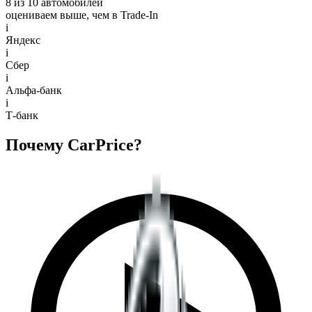
8 из 10 автомобилей
оцениваем выше, чем в Trade‑In
i
Яндекс
i
Сбер
i
Альфа-банк
i
Т-банк
Почему CarPrice?