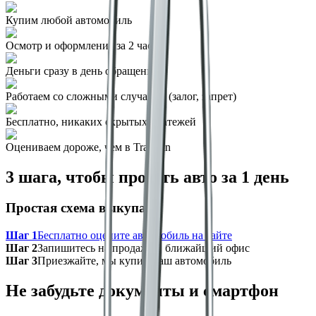
Купим любой автомобиль
Осмотр и оформление за 2 часа
Деньги сразу в день обращения
Работаем со сложными случаями (залог, запрет)
Бесплатно, никаких скрытых платежей
Оцениваем дороже, чем в Trade‑in
3 шага, чтобы продать авто за 1 день
Простая схема выкупа
Шаг 1
Бесплатно оцените автомобиль на сайте
Шаг 2
Запишитесь на продажу в ближайший офис
Шаг 3
Приезжайте, мы купим ваш автомобиль
Не забудьте документы и смартфон