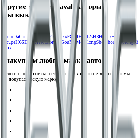
Другие модели Haval, которые
мы выкупаем
Chitu
DaGou (Big Dog)
F5
F7
F7x
F8
H1
H2
H2s
H3
H4
H5
H6
H6
Coupe
H6S
H7
H8
H9
Jolion
KuGou
M6
Menglong
Shenshou
Xiaolong
Xi
Max
Выкупаем любые марки авто
Если в нашем списке нет вашего авто, это не значит, что мы
не покупаем такую марку