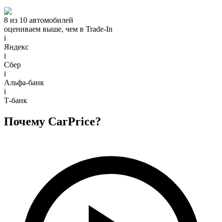
8 из 10 автомобилей
оцениваем выше, чем в Trade‑In
i
Яндекс
i
Сбер
i
Альфа-банк
i
Т-банк
Почему CarPrice?