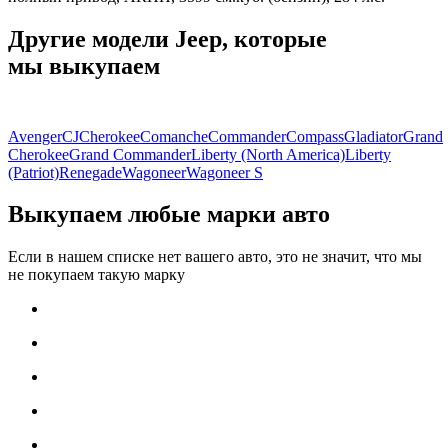
Другие модели Jeep, которые
мы выкупаем
Avenger
CJ
Cherokee
Comanche
Commander
Compass
Gladiator
Grand
Cherokee
Grand Commander
Liberty (North America)
Liberty
(Patriot)
Renegade
Wagoneer
Wagoneer S
Выкупаем любые марки авто
Если в нашем списке нет вашего авто, это не значит, что мы
не покупаем такую марку