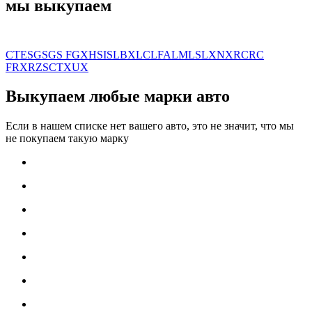
мы выкупаем
CT
ES
GS
GS F
GX
HS
IS
LBX
LC
LFA
LM
LS
LX
NX
RC
RC
F
RX
RZ
SC
TX
UX
Выкупаем любые марки авто
Если в нашем списке нет вашего авто, это не значит, что мы
не покупаем такую марку