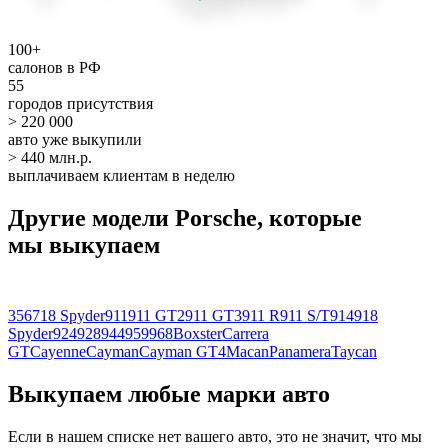
100+
салонов в РФ
55
городов присутствия
> 220 000
авто уже выкупили
> 440 млн.р.
выплачиваем клиентам в неделю
Другие модели Porsche, которые
мы выкупаем
356
718 Spyder
911
911 GT2
911 GT3
911 R
911 S/T
914
918
Spyder
924
928
944
959
968
Boxster
Carrera
GT
Cayenne
Cayman
Cayman GT4
Macan
Panamera
Taycan
Выкупаем любые марки авто
Если в нашем списке нет вашего авто, это не значит, что мы