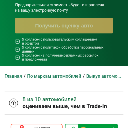
Предварительная стоимость будет отправлена

на вашу электронную почту
Получить оценку авто
Я согласен с
Необходимо согласиться со всеми
пользовательским соглашением
и
офертой
правилами и условиями ниже
Я согласен с
политикой обработки персональных
данных
Я согласен на получение рекламных рассылок
и предложений
Главная
По маркам автомобилей
Выкуп автомобилей Renault Samsung
8 из 10 автомобилей
оцениваем выше, чем в Trade‑In