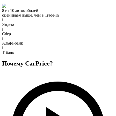
8 из 10 автомобилей
оцениваем выше, чем в Trade‑In
i
Яндекс
i
Сбер
i
Альфа-банк
i
Т-банк
Почему CarPrice?