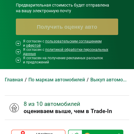
Предварительная стоимость будет отправлена

на вашу электронную почту
Получить оценку авто
Я согласен с
Необходимо согласиться со всеми
пользовательским соглашением
и
офертой
правилами и условиями ниже
Я согласен с
политикой обработки персональных
данных
Я согласен на получение рекламных рассылок
и предложений
Главная
По маркам автомобилей
Выкуп автомобилей Tramontana
8 из 10 автомобилей
оцениваем выше, чем в Trade‑In