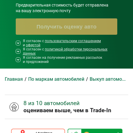
Предварительная стоимость будет отправлена

на вашу электронную почту
Получить оценку авто
Я согласен с
Необходимо согласиться со всеми
пользовательским соглашением
и
офертой
правилами и условиями ниже
Я согласен с
политикой обработки персональных
данных
Я согласен на получение рекламных рассылок
и предложений
Главная
По маркам автомобилей
Выкуп автомобилей ZX
8 из 10 автомобилей
оцениваем выше, чем в Trade‑In