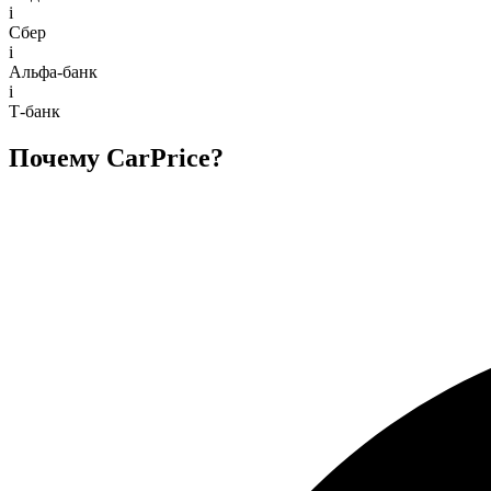
i
Сбер
i
Альфа-банк
i
Т-банк
Почему CarPrice?