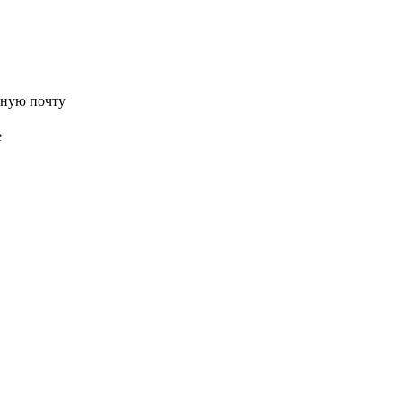
нную почту
е