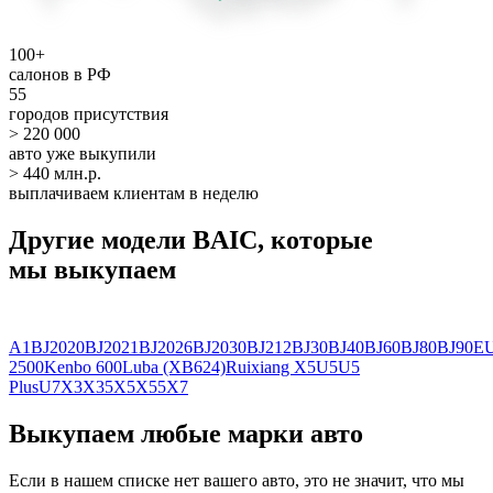
100+
салонов в РФ
55
городов присутствия
> 220 000
авто уже выкупили
> 440 млн.р.
выплачиваем клиентам в неделю
Другие модели BAIC, которые
мы выкупаем
A1
BJ2020
BJ2021
BJ2026
BJ2030
BJ212
BJ30
BJ40
BJ60
BJ80
BJ90
E
2500
Kenbo 600
Luba (XB624)
Ruixiang X5
U5
U5
Plus
U7
X3
X35
X5
X55
X7
Выкупаем любые марки авто
Если в нашем списке нет вашего авто, это не значит, что мы