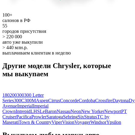
100+
салонов в РФ
55
городов присутствия
> 220 000
авто уже выкупили
> 440 млн.р.
выплачиваем клиентам в неделю
Другие модели Chrysler, которые
мы выкупаем
180
200
300
300 Letter
Series
300C
300M
Aspen
Cirrus
Concorde
Cordoba
Crossfire
Daytona
Dy
Avenue
Imperial
Imperial
Crown
Intrepid
LHS
LeBaron
Nassau
Neon
New Yorker
Newport
PT
Cruiser
Pacifica
Prowler
Saratoga
Sebring
Six
Stratus
TC by
Maserati
Town & Country
Viper
Vision
Voyager
Windsor
Ypsilon
Выкупаем любые марки авто