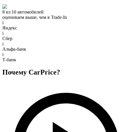
8 из 10 автомобилей
оцениваем выше, чем в Trade‑In
i
Яндекс
i
Сбер
i
Альфа-банк
i
Т-банк
Почему CarPrice?