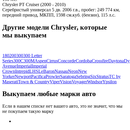
Chrysler PT Cruiser (2000 - 2010)
Серебристый универсал 5 дв. 2006 г.в., пробег: 249 774 км,
передний привод, МКПП, 1598 см.куб. (бензин), 115 л.с.
Другие модели Chrysler, которые
мы выкупаем
180
200
300
300 Letter
Series
300C
300M
Aspen
Cirrus
Concorde
Cordoba
Crossfire
Daytona
Dy
Avenue
Imperial
Imperial
Crown
Intrepid
LHS
LeBaron
Nassau
Neon
New
Yorker
Newport
Pacifica
Prowler
Saratoga
Sebring
Six
Stratus
TC by
Maserati
Town & Country
Viper
Vision
Voyager
Windsor
Ypsilon
Выкупаем любые марки авто
Если в нашем списке нет вашего авто, это не значит, что мы
не покупаем такую марку