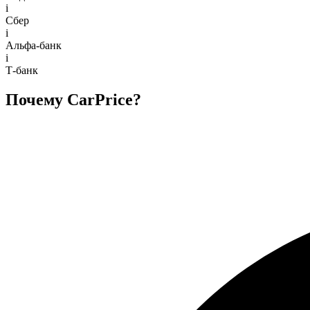
i
Сбер
i
Альфа-банк
i
Т-банк
Почему CarPrice?