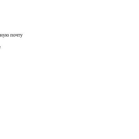
нную почту
е