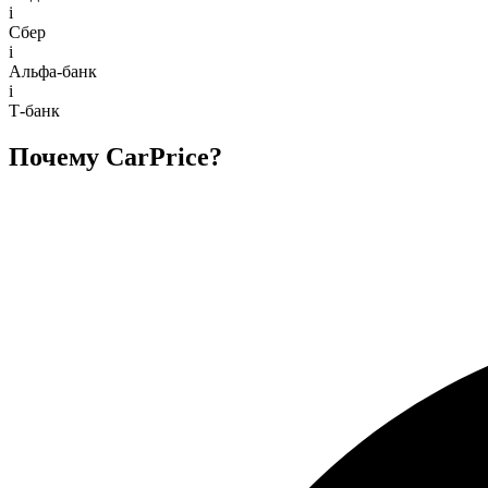
i
Сбер
i
Альфа-банк
i
Т-банк
Почему CarPrice?