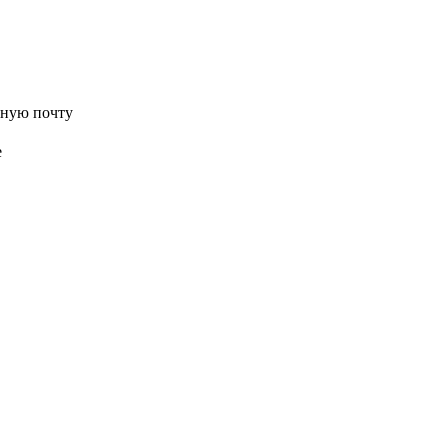
нную почту
е