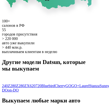
100+
салонов в РФ
55
городов присутствия
> 220 000
авто уже выкупили
> 440 млн.р.
выплачиваем клиентам в неделю
Другие модели Datsun, которые
мы выкупаем
240Z
280Z
280ZX
620
720
Bluebird
Cherry
GO
GO+
Laurel
Stanza
Sunn
DO
on-DO
Выкупаем любые марки авто