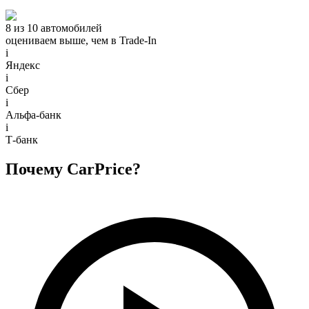
8 из 10 автомобилей
оцениваем выше, чем в Trade‑In
i
Яндекс
i
Сбер
i
Альфа-банк
i
Т-банк
Почему CarPrice?