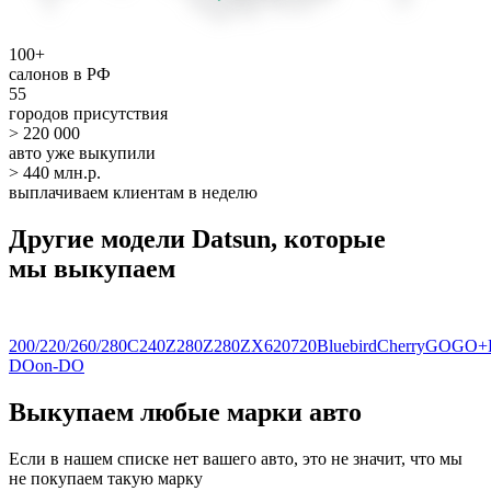
100+
салонов в РФ
55
городов присутствия
> 220 000
авто уже выкупили
> 440 млн.р.
выплачиваем клиентам в неделю
Другие модели Datsun, которые
мы выкупаем
200/220/260/280C
240Z
280Z
280ZX
620
720
Bluebird
Cherry
GO
GO+
DO
on-DO
Выкупаем любые марки авто
Если в нашем списке нет вашего авто, это не значит, что мы
не покупаем такую марку