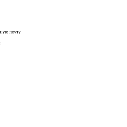
нную почту
е