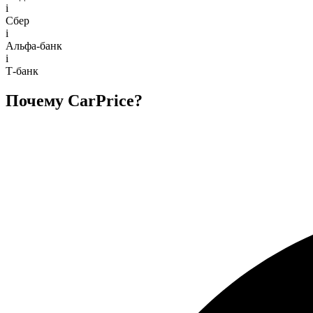
i
Сбер
i
Альфа-банк
i
Т-банк
Почему CarPrice?