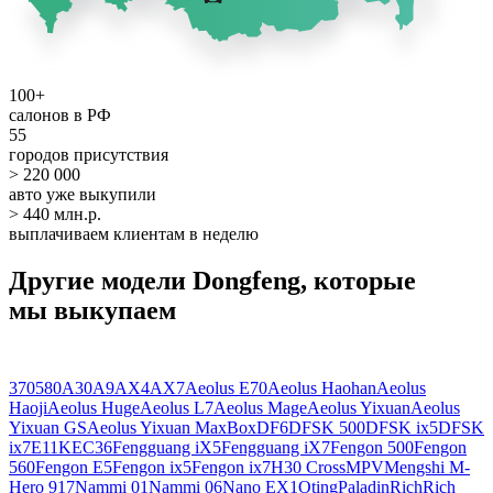
100+
салонов в РФ
55
городов присутствия
> 220 000
авто уже выкупили
> 440 млн.р.
выплачиваем клиентам в неделю
Другие модели Dongfeng, которые
мы выкупаем
370
580
A30
A9
AX4
AX7
Aeolus E70
Aeolus Haohan
Aeolus
Haoji
Aeolus Huge
Aeolus L7
Aeolus Mage
Aeolus Yixuan
Aeolus
Yixuan GS
Aeolus Yixuan Max
Box
DF6
DFSK 500
DFSK ix5
DFSK
ix7
E11K
EC36
Fengguang iX5
Fengguang iX7
Fengon 500
Fengon
560
Fengon E5
Fengon ix5
Fengon ix7
H30 Cross
MPV
Mengshi M-
Hero 917
Nammi 01
Nammi 06
Nano EX1
Oting
Paladin
Rich
Rich