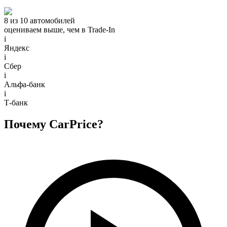
8 из 10 автомобилей
оцениваем выше, чем в Trade‑In
i
Яндекс
i
Сбер
i
Альфа-банк
i
Т-банк
Почему CarPrice?